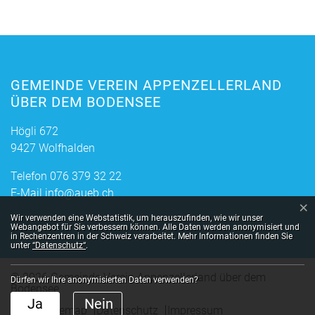
Suchergebnisse
Suchresultate
GEMEINDE VEREIN APPENZELLERLAND
ÜBER DEM BODENSEE
Högli 672
9427 Wolfhalden
Telefon
076 379 32 22
E-Mail
info@aueb.ch
×
Webstatistik
Wir verwenden eine Webstatistik, um herauszufinden, wie wir unser
Webangebot für Sie verbessern können. Alle Daten werden anonymisiert und
in Rechenzentren in der Schweiz verarbeitet. Mehr Informationen finden Sie
unter
“Datenschutz“
.
© 2026 Gemeinde Verein Appenzellerland über dem
Dürfen wir Ihre anonymisierten Daten verwenden?
Bodensee
Toolbar
Ja
Nein
Index
Sitemap
Datenschutz
Impressum