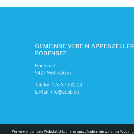
GEMEINDE VEREIN APPENZELLE
BODENSEE
Högli 672
9427 Wolfhalden
Telefon
076 379 32 22
E-Mail
info@aueb.ch
Webstatistik
Wir verwenden eine Webstatistik, um herauszufinden, wie wir unser Webange