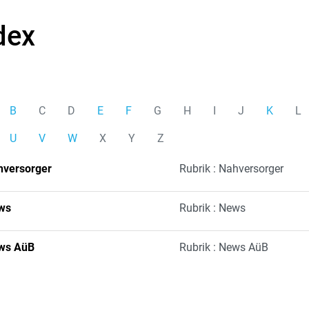
dex
B
C
D
E
F
G
H
I
J
K
L
U
V
W
X
Y
Z
hversorger
Rubrik : Nahversorger
ws
Rubrik : News
ws AüB
Rubrik : News AüB