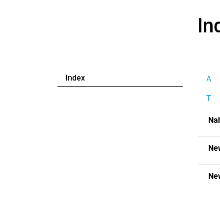
In
(ausgewählt)
Index
A
T
Na
Ne
Ne